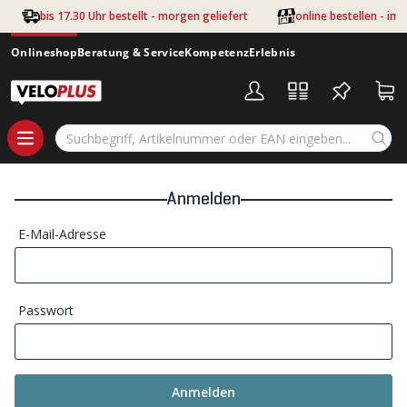
Zum Hauptinhalt springen
bis 17.30 Uhr bestellt - morgen geliefert
online bestellen - im
Onlineshop
Beratung & Service
Kompetenz
Erlebnis
Anmelden
E-Mail-Adresse
Passwort
Anmelden