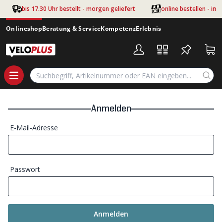
Zum Hauptinhalt springen
bis 17.30 Uhr bestellt - morgen geliefert
online bestellen - im
Onlineshop
Beratung & Service
Kompetenz
Erlebnis
Anmelden
E-Mail-Adresse
Passwort
Anmelden