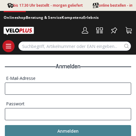
Zum Hauptinhalt springen
bis 17.30 Uhr bestellt - morgen geliefert
online bestellen - im
Onlineshop
Beratung & Service
Kompetenz
Erlebnis
Anmelden
E-Mail-Adresse
Passwort
Anmelden