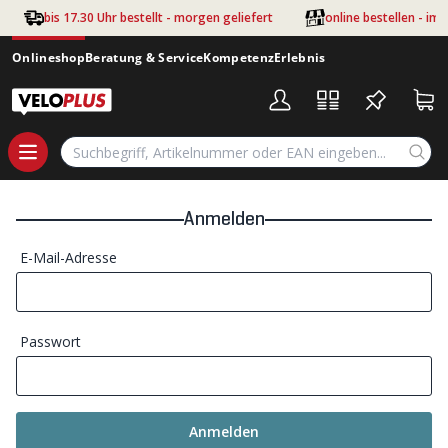
Zum Hauptinhalt springen
bis 17.30 Uhr bestellt - morgen geliefert
online bestellen - im
Onlineshop
Beratung & Service
Kompetenz
Erlebnis
Anmelden
E-Mail-Adresse
Passwort
Anmelden