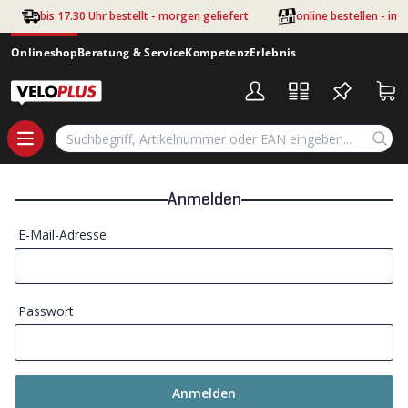
Zum Hauptinhalt springen
bis 17.30 Uhr bestellt - morgen geliefert
online bestellen - im
Onlineshop
Beratung & Service
Kompetenz
Erlebnis
Anmelden
E-Mail-Adresse
Passwort
Anmelden