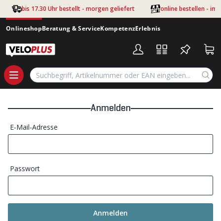
Zum Hauptinhalt springen
bis 17.30 Uhr bestellt - morgen geliefert
online bestellen - im
Onlineshop
Beratung & Service
Kompetenz
Erlebnis
Anmelden
E-Mail-Adresse
Passwort
Anmelden