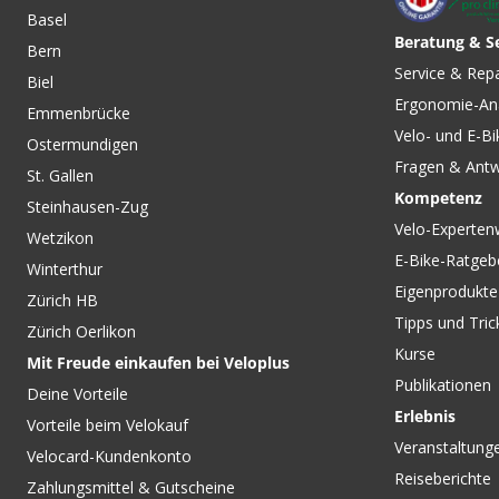
Basel
Beratung & S
Bern
Service & Rep
Biel
Ergonomie-An
Emmenbrücke
Velo- und E-Bi
Ostermundigen
Fragen & Ant
St. Gallen
Kompetenz
Steinhausen-Zug
Velo-Experten
Wetzikon
E-Bike-Ratgeb
Winterthur
Eigenprodukte
Zürich HB
Tipps und Tric
Zürich Oerlikon
Kurse
Mit Freude einkaufen bei Veloplus
Publikationen
Deine Vorteile
Erlebnis
Vorteile beim Velokauf
Veranstaltung
Velocard-Kundenkonto
Reiseberichte
Zahlungsmittel & Gutscheine