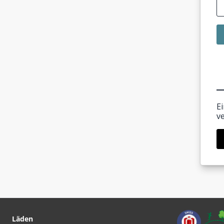
E
v
Läden