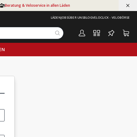
Beratung & Veloservice in allen Läden
LÄDEN
JOBS
ÜBER UNS
BLOG
VELOCLICK - VELOBÖRSE
EN