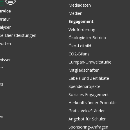
Mediadaten
ervice
Medien
aratur
Engagement
alysen
Veloförderung
ke-Dienstleistungen
Ökologie im Betrieb
worten
Öko-Leitbild
CO2-Bilanz
wissen
Cumpan-Umweltstudie
er
Mitgliedschaften
Labels und Zertifikate
ks
Spendenprojekte
Soziales Engagement
Herkunftsländer Produkte
Gratis Velo-Ständer
en
Angebot für Schulen
Sponsoring-Anfragen