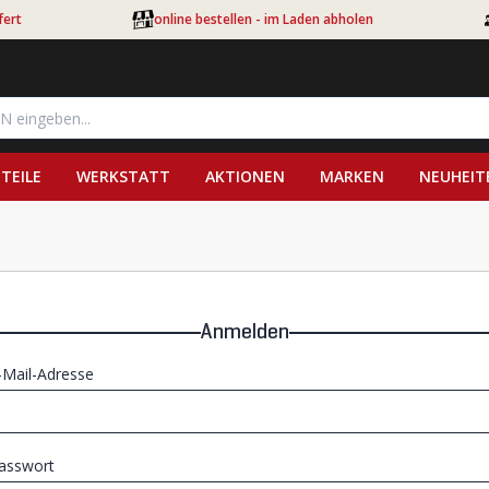
fert
online bestellen - im Laden abholen
TEILE
WERKSTATT
AKTIONEN
MARKEN
NEUHEIT
Anmelden
-Mail-Adresse
asswort