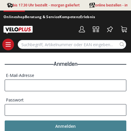
Zum Hauptinhalt springen
bis 17.30 Uhr bestellt - morgen geliefert
online bestellen - im
Onlineshop
Beratung & Service
Kompetenz
Erlebnis
Anmelden
E-Mail-Adresse
Passwort
Anmelden