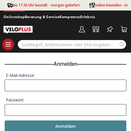
Zum Hauptinhalt springen
bis 17.30 Uhr bestellt - morgen geliefert
online bestellen - im
Onlineshop
Beratung & Service
Kompetenz
Erlebnis
Anmelden
E-Mail-Adresse
Passwort
Anmelden