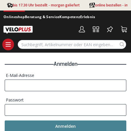
Zum Hauptinhalt springen
bis 17.30 Uhr bestellt - morgen geliefert
online bestellen - im
Onlineshop
Beratung & Service
Kompetenz
Erlebnis
Anmelden
E-Mail-Adresse
Passwort
Anmelden