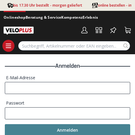
Zum Hauptinhalt springen
bis 17.30 Uhr bestellt - morgen geliefert
online bestellen - im
Onlineshop
Beratung & Service
Kompetenz
Erlebnis
Anmelden
E-Mail-Adresse
Passwort
Anmelden