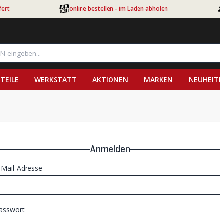
fert
online bestellen - im Laden abholen
TEILE
WERKSTATT
AKTIONEN
MARKEN
NEUHEIT
Anmelden
-Mail-Adresse
asswort