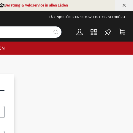
Beratung & Veloservice in allen Läden
LÄDEN
JOBS
ÜBER UNS
BLOG
VELOCLICK - VELOBÖRSE
EN