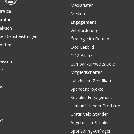
Mediadaten
ervice
Medien
aratur
Engagement
alysen
Veloförderung
ke-Dienstleistungen
Ökologie im Betrieb
worten
Öko-Leitbild
CO2-Bilanz
wissen
Cumpan-Umweltstudie
er
Mitgliedschaften
Labels und Zertifikate
ks
Spendenprojekte
Soziales Engagement
Herkunftsländer Produkte
Gratis Velo-Ständer
en
Angebot für Schulen
Sponsoring-Anfragen