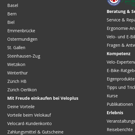
Basel
Beratung & S
Bern
Service & Rep
Biel
Ergonomie-An
Emmenbrücke
Velo- und E-Bi
Ostermundigen
Fragen & Ant
St. Gallen
Kompetenz
Steinhausen-Zug
Velo-Experten
Wetzikon
E-Bike-Ratgeb
Winterthur
Eigenprodukte
Zürich HB
Tipps und Tric
Zürich Oerlikon
Kurse
Mit Freude einkaufen bei Veloplus
Publikationen
Deine Vorteile
Erlebnis
Vorteile beim Velokauf
Veranstaltung
Velocard-Kundenkonto
Reiseberichte
Zahlungsmittel & Gutscheine