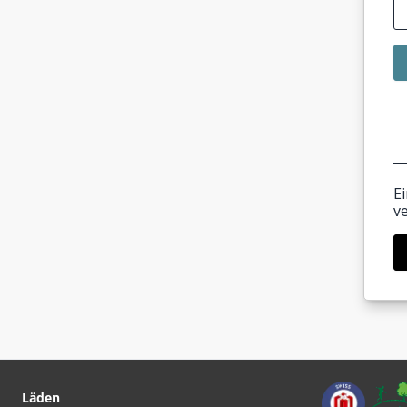
E
v
Läden