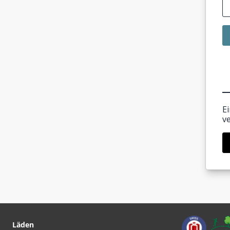
E
v
Läden