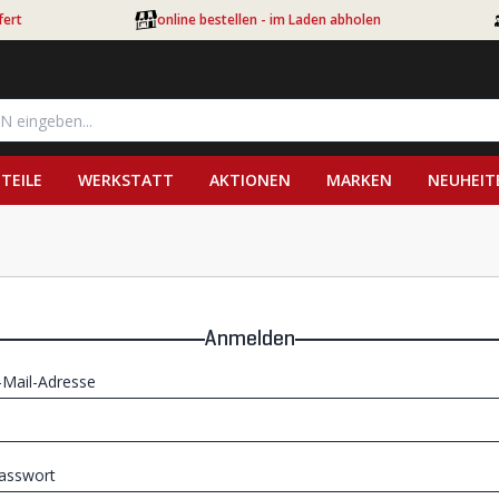
fert
online bestellen - im Laden abholen
TEILE
WERKSTATT
AKTIONEN
MARKEN
NEUHEIT
Anmelden
-Mail-Adresse
asswort