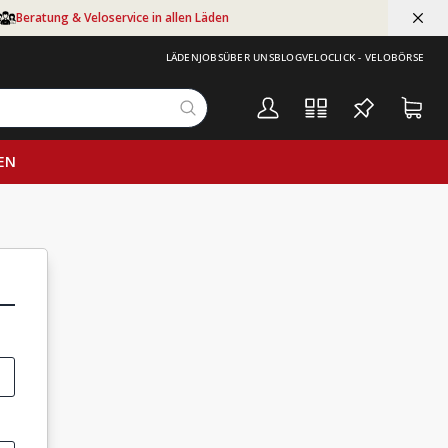
Beratung & Veloservice in allen Läden
LÄDEN
JOBS
ÜBER UNS
BLOG
VELOCLICK - VELOBÖRSE
EN