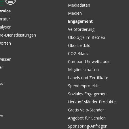
Mediadaten
ervice
Medien
aratur
Engagement
alysen
Veloförderung
ke-Dienstleistungen
Ökologie im Betrieb
worten
Öko-Leitbild
CO2-Bilanz
wissen
Cumpan-Umweltstudie
er
Mitgliedschaften
Labels und Zertifikate
ks
Spendenprojekte
Soziales Engagement
Herkunftsländer Produkte
Gratis Velo-Ständer
en
Angebot für Schulen
Sponsoring-Anfragen