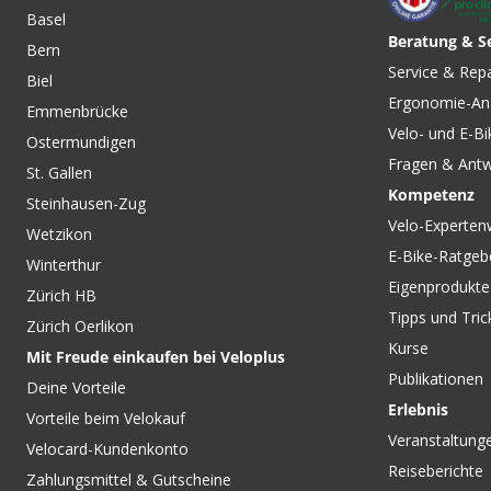
Basel
Beratung & S
Bern
Service & Rep
Biel
Ergonomie-An
Emmenbrücke
Velo- und E-Bi
Ostermundigen
Fragen & Ant
St. Gallen
Kompetenz
Steinhausen-Zug
Velo-Experten
Wetzikon
E-Bike-Ratgeb
Winterthur
Eigenprodukte
Zürich HB
Tipps und Tric
Zürich Oerlikon
Kurse
Mit Freude einkaufen bei Veloplus
Publikationen
Deine Vorteile
Erlebnis
Vorteile beim Velokauf
Veranstaltung
Velocard-Kundenkonto
Reiseberichte
Zahlungsmittel & Gutscheine