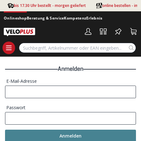
Zum Hauptinhalt springen
bis 17.30 Uhr bestellt - morgen geliefert
online bestellen - im
Onlineshop
Beratung & Service
Kompetenz
Erlebnis
Anmelden
E-Mail-Adresse
Passwort
Anmelden