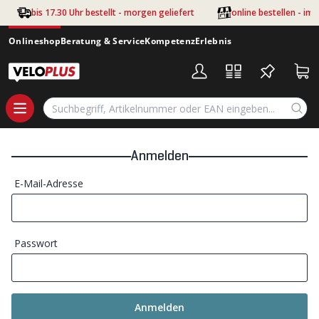
Zum Hauptinhalt springen
bis 17.30 Uhr bestellt - morgen geliefert
online bestellen - im
Onlineshop
Beratung & Service
Kompetenz
Erlebnis
Anmelden
E-Mail-Adresse
Passwort
Anmelden