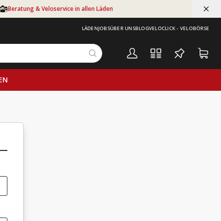
Beratung & Veloservice in allen Läden
LÄDEN
JOBS
ÜBER UNS
BLOG
VELOCLICK - VELOBÖRSE
EN