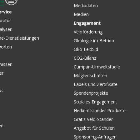
Mediadaten
ervice
Medien
aratur
Engagement
alysen
Veloförderung
ke-Dienstleistungen
Ökologie im Betrieb
worten
Öko-Leitbild
CO2-Bilanz
wissen
Cumpan-Umweltstudie
er
Mitgliedschaften
Labels und Zertifikate
ks
Spendenprojekte
Soziales Engagement
Herkunftsländer Produkte
Gratis Velo-Ständer
en
Angebot für Schulen
Sponsoring-Anfragen