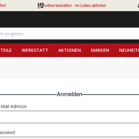
fert
online bestellen - im Laden abholen
TEILE
WERKSTATT
AKTIONEN
MARKEN
NEUHEIT
Anmelden
-Mail-Adresse
asswort