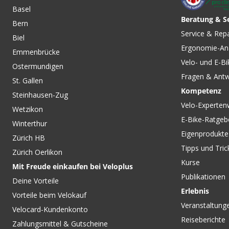
Basel
Beratung & S
Bern
Service & Rep
Biel
Ergonomie-An
Emmenbrücke
Velo- und E-Bi
Ostermundigen
Fragen & Ant
St. Gallen
Kompetenz
Steinhausen-Zug
Velo-Experten
Wetzikon
E-Bike-Ratgeb
Winterthur
Eigenprodukte
Zürich HB
Tipps und Tric
Zürich Oerlikon
Kurse
Mit Freude einkaufen bei Veloplus
Publikationen
Deine Vorteile
Erlebnis
Vorteile beim Velokauf
Veranstaltung
Velocard-Kundenkonto
Reiseberichte
Zahlungsmittel & Gutscheine