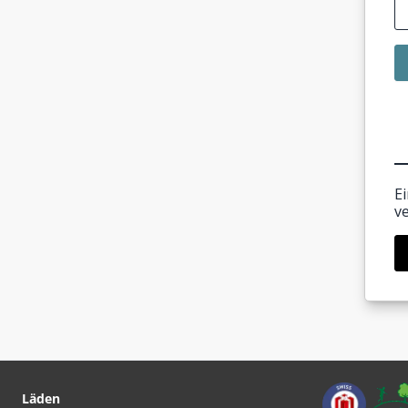
E
v
Läden