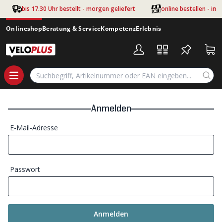
Zum Hauptinhalt springen
bis 17.30 Uhr bestellt - morgen geliefert
online bestellen - im
Onlineshop
Beratung & Service
Kompetenz
Erlebnis
Anmelden
E-Mail-Adresse
Passwort
Anmelden