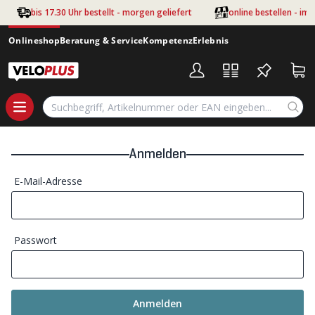
Zum Hauptinhalt springen
bis 17.30 Uhr bestellt - morgen geliefert
online bestellen - im
Onlineshop
Beratung & Service
Kompetenz
Erlebnis
Anmelden
E-Mail-Adresse
Passwort
Anmelden