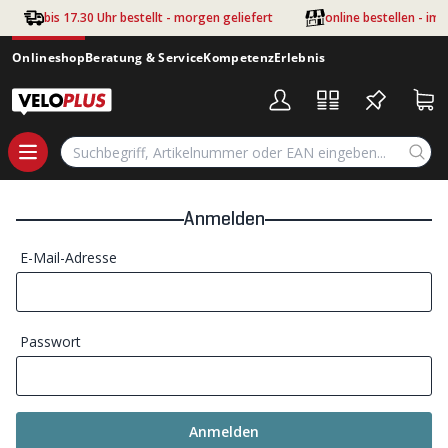
Zum Hauptinhalt springen
bis 17.30 Uhr bestellt - morgen geliefert
online bestellen - im
Onlineshop
Beratung & Service
Kompetenz
Erlebnis
Anmelden
E-Mail-Adresse
Passwort
Anmelden