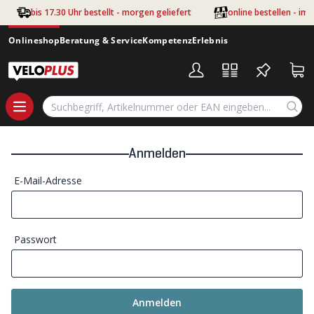
Zum Hauptinhalt springen
bis 17.30 Uhr bestellt - morgen geliefert
online bestellen - im
Onlineshop
Beratung & Service
Kompetenz
Erlebnis
Anmelden
E-Mail-Adresse
Passwort
Anmelden