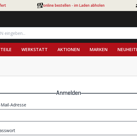
fert
online bestellen - im Laden abholen
TEILE
WERKSTATT
AKTIONEN
MARKEN
NEUHEIT
Anmelden
-Mail-Adresse
asswort