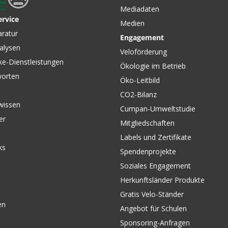
Mediadaten
ervice
Medien
aratur
Engagement
alysen
Veloförderung
ke-Dienstleistungen
Ökologie im Betrieb
worten
Öko-Leitbild
CO2-Bilanz
wissen
Cumpan-Umweltstudie
er
Mitgliedschaften
Labels und Zertifikate
ks
Spendenprojekte
Soziales Engagement
Herkunftsländer Produkte
Gratis Velo-Ständer
en
Angebot für Schulen
Sponsoring-Anfragen