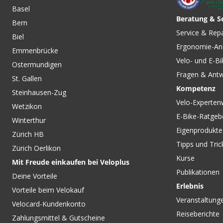
Basel
Beratung & S
Bern
Service & Rep
Biel
Ergonomie-An
Emmenbrücke
Velo- und E-Bi
Ostermundigen
Fragen & Ant
St. Gallen
Kompetenz
Steinhausen-Zug
Velo-Experten
Wetzikon
E-Bike-Ratgeb
Winterthur
Eigenprodukte
Zürich HB
Tipps und Tric
Zürich Oerlikon
Kurse
Mit Freude einkaufen bei Veloplus
Publikationen
Deine Vorteile
Erlebnis
Vorteile beim Velokauf
Veranstaltung
Velocard-Kundenkonto
Reiseberichte
Zahlungsmittel & Gutscheine