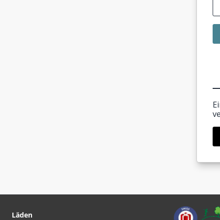
E
v
Läden