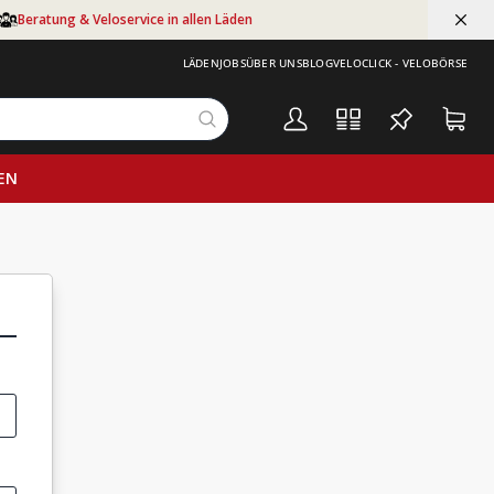
Beratung & Veloservice in allen Läden
LÄDEN
JOBS
ÜBER UNS
BLOG
VELOCLICK - VELOBÖRSE
EN