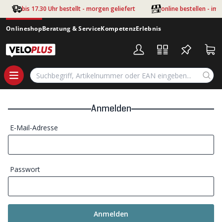
Zum Hauptinhalt springen
bis 17.30 Uhr bestellt - morgen geliefert
online bestellen - im
Onlineshop
Beratung & Service
Kompetenz
Erlebnis
Anmelden
E-Mail-Adresse
Passwort
Anmelden