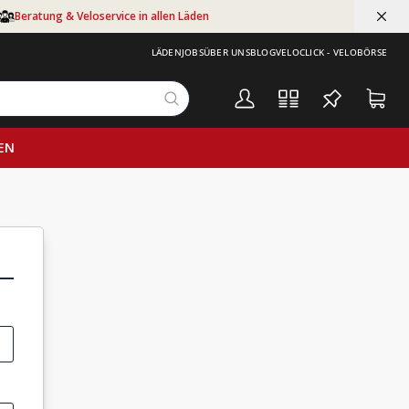
Beratung & Veloservice in allen Läden
LÄDEN
JOBS
ÜBER UNS
BLOG
VELOCLICK - VELOBÖRSE
EN