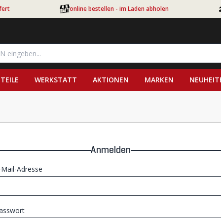
fert
online bestellen - im Laden abholen
TEILE
WERKSTATT
AKTIONEN
MARKEN
NEUHEIT
Anmelden
-Mail-Adresse
asswort