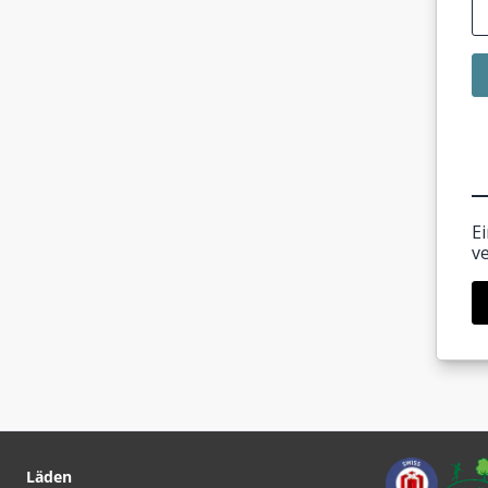
E
v
Läden