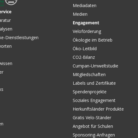
Mediadaten
ervice
Medien
aratur
Engagement
alysen
Veloförderung
ke-Dienstleistungen
Ökologie im Betrieb
worten
Öko-Leitbild
CO2-Bilanz
wissen
Cumpan-Umweltstudie
er
Mitgliedschaften
Labels und Zertifikate
ks
Spendenprojekte
Soziales Engagement
Herkunftsländer Produkte
Gratis Velo-Ständer
en
Angebot für Schulen
Sponsoring-Anfragen