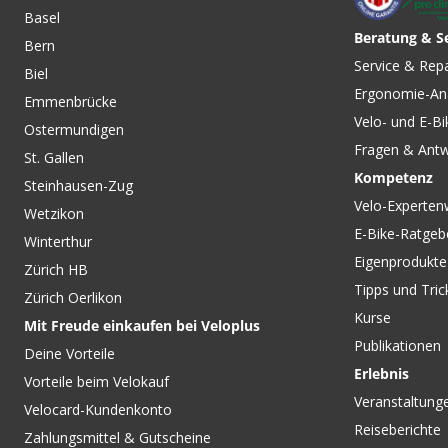
Basel
Beratung & S
Bern
Service & Rep
Biel
Ergonomie-An
Emmenbrücke
Velo- und E-Bi
Ostermundigen
Fragen & Ant
St. Gallen
Kompetenz
Steinhausen-Zug
Velo-Experten
Wetzikon
E-Bike-Ratgeb
Winterthur
Eigenprodukte
Zürich HB
Tipps und Tric
Zürich Oerlikon
Kurse
Mit Freude einkaufen bei Veloplus
Publikationen
Deine Vorteile
Erlebnis
Vorteile beim Velokauf
Veranstaltung
Velocard-Kundenkonto
Reiseberichte
Zahlungsmittel & Gutscheine