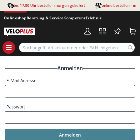
Zum Hauptinhalt springen
bis 17.30 Uhr bestellt - morgen geliefert
online bestellen - im
Onlineshop
Beratung & Service
Kompetenz
Erlebnis
Anmelden
E-Mail-Adresse
Passwort
Anmelden