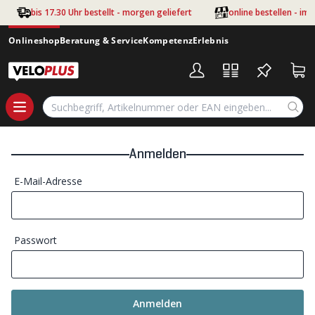
Zum Hauptinhalt springen
bis 17.30 Uhr bestellt - morgen geliefert
online bestellen - im
Onlineshop
Beratung & Service
Kompetenz
Erlebnis
Anmelden
E-Mail-Adresse
Passwort
Anmelden