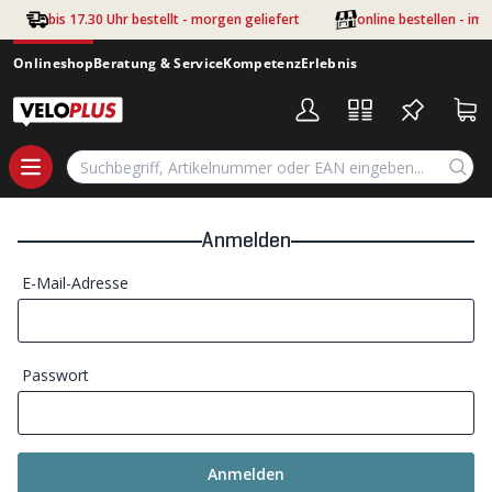
Zum Hauptinhalt springen
bis 17.30 Uhr bestellt - morgen geliefert
online bestellen - im
Onlineshop
Beratung & Service
Kompetenz
Erlebnis
Anmelden
E-Mail-Adresse
Passwort
Anmelden