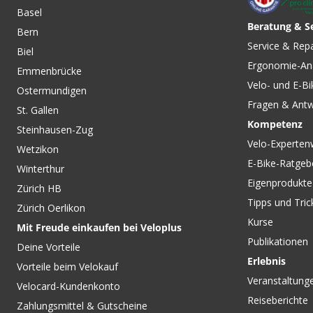
Basel
Beratung & S
Bern
Service & Rep
Biel
Ergonomie-An
Emmenbrücke
Velo- und E-Bi
Ostermundigen
Fragen & Ant
St. Gallen
Kompetenz
Steinhausen-Zug
Velo-Experten
Wetzikon
E-Bike-Ratgeb
Winterthur
Eigenprodukte
Zürich HB
Tipps und Tric
Zürich Oerlikon
Kurse
Mit Freude einkaufen bei Veloplus
Publikationen
Deine Vorteile
Erlebnis
Vorteile beim Velokauf
Veranstaltung
Velocard-Kundenkonto
Reiseberichte
Zahlungsmittel & Gutscheine