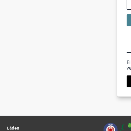
E
v
Läden