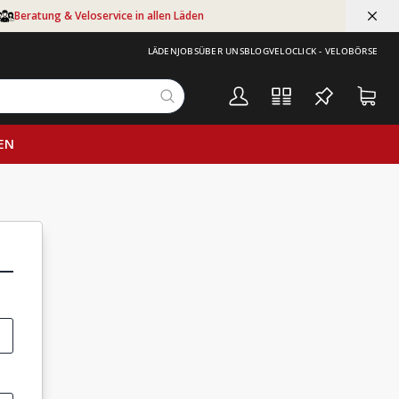
Beratung & Veloservice in allen Läden
LÄDEN
JOBS
ÜBER UNS
BLOG
VELOCLICK - VELOBÖRSE
EN