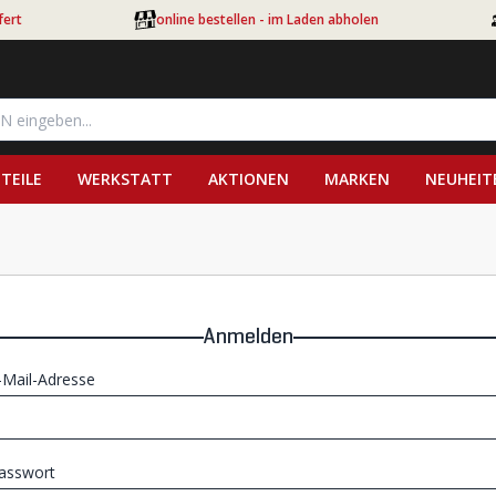
fert
online bestellen - im Laden abholen
TEILE
WERKSTATT
AKTIONEN
MARKEN
NEUHEIT
Anmelden
-Mail-Adresse
asswort