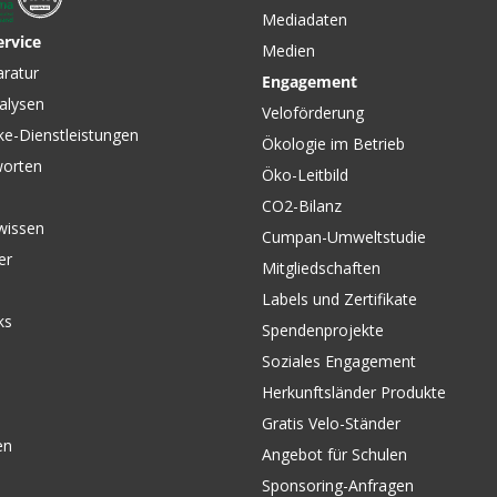
Mediadaten
ervice
Medien
aratur
Engagement
alysen
Veloförderung
ke-Dienstleistungen
Ökologie im Betrieb
worten
Öko-Leitbild
CO2-Bilanz
wissen
Cumpan-Umweltstudie
er
Mitgliedschaften
Labels und Zertifikate
ks
Spendenprojekte
Soziales Engagement
Herkunftsländer Produkte
Gratis Velo-Ständer
en
Angebot für Schulen
Sponsoring-Anfragen