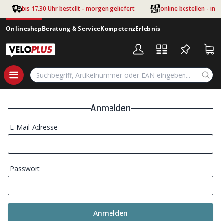
Zum Hauptinhalt springen
bis 17.30 Uhr bestellt - morgen geliefert
online bestellen - im
Onlineshop
Beratung & Service
Kompetenz
Erlebnis
Anmelden
E-Mail-Adresse
Passwort
Anmelden