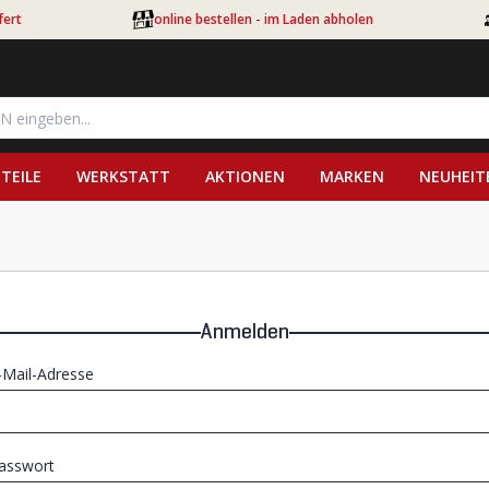
fert
online bestellen - im Laden abholen
TEILE
WERKSTATT
AKTIONEN
MARKEN
NEUHEIT
Anmelden
-Mail-Adresse
asswort