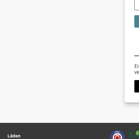
E
v
Läden