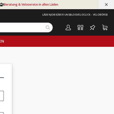
Beratung & Veloservice in allen Läden
LÄDEN
JOBS
ÜBER UNS
BLOG
VELOCLICK - VELOBÖRSE
EN