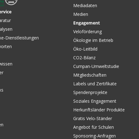
Mediadaten
ervice
Medien
aratur
Engagement
alysen
Veloförderung
ke-Dienstleistungen
Ökologie im Betrieb
worten
Öko-Leitbild
CO2-Bilanz
wissen
Cumpan-Umweltstudie
er
Mitgliedschaften
Labels und Zertifikate
ks
Spendenprojekte
Soziales Engagement
Herkunftsländer Produkte
Gratis Velo-Ständer
en
Angebot für Schulen
Sponsoring-Anfragen