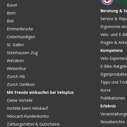
Basel
Beratung & S
Bern
Service & Rep
Biel
Ergonomie-An
Emmenbrücke
Velo- und E-Bi
Ostermundigen
Fragen & Ant
St. Gallen
Kompetenz
Steinhausen-Zug
Velo-Experten
Wetzikon
E-Bike-Ratgeb
Winterthur
Eigenprodukte
Zürich HB
Tipps und Tric
Zürich Oerlikon
Kurse
Mit Freude einkaufen bei Veloplus
Publikationen
Deine Vorteile
Erlebnis
Vorteile beim Velokauf
Veranstaltung
Velocard-Kundenkonto
Reiseberichte
Zahlungsmittel & Gutscheine