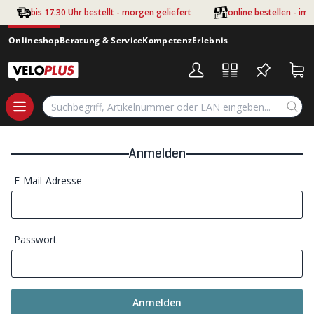
Zum Hauptinhalt springen
bis 17.30 Uhr bestellt - morgen geliefert
online bestellen - im
Onlineshop
Beratung & Service
Kompetenz
Erlebnis
Anmelden
E-Mail-Adresse
Passwort
Anmelden