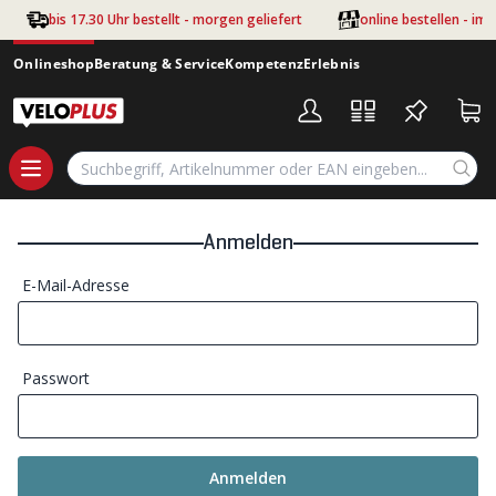
Zum Hauptinhalt springen
bis 17.30 Uhr bestellt - morgen geliefert
online bestellen - im
Onlineshop
Beratung & Service
Kompetenz
Erlebnis
Anmelden
E-Mail-Adresse
Passwort
Anmelden