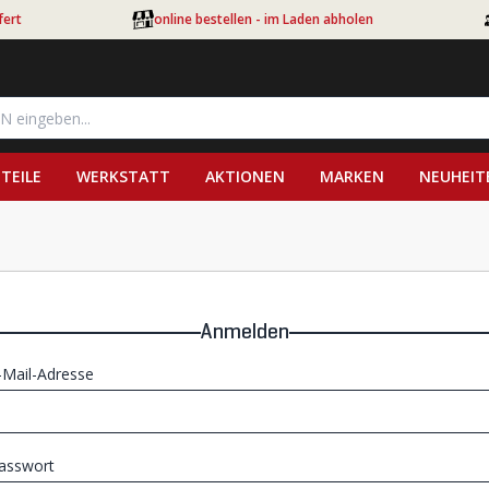
fert
online bestellen - im Laden abholen
TEILE
WERKSTATT
AKTIONEN
MARKEN
NEUHEIT
Anmelden
-Mail-Adresse
asswort