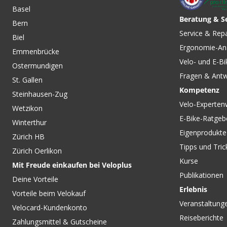
Basel
Beratung & S
Bern
Service & Rep
Biel
Ergonomie-An
Emmenbrücke
Velo- und E-Bi
Ostermundigen
Fragen & Ant
St. Gallen
Kompetenz
Steinhausen-Zug
Velo-Experten
Wetzikon
E-Bike-Ratgeb
Winterthur
Eigenprodukte
Zürich HB
Tipps und Tric
Zürich Oerlikon
Kurse
Mit Freude einkaufen bei Veloplus
Publikationen
Deine Vorteile
Erlebnis
Vorteile beim Velokauf
Veranstaltung
Velocard-Kundenkonto
Reiseberichte
Zahlungsmittel & Gutscheine