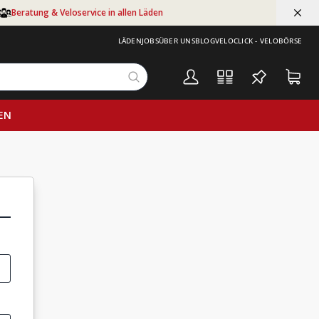
Beratung & Veloservice in allen Läden
LÄDEN
JOBS
ÜBER UNS
BLOG
VELOCLICK - VELOBÖRSE
EN