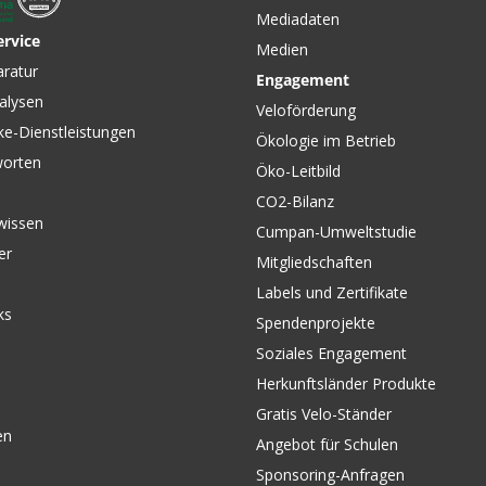
Mediadaten
ervice
Medien
aratur
Engagement
alysen
Veloförderung
ke-Dienstleistungen
Ökologie im Betrieb
worten
Öko-Leitbild
CO2-Bilanz
wissen
Cumpan-Umweltstudie
er
Mitgliedschaften
Labels und Zertifikate
ks
Spendenprojekte
Soziales Engagement
Herkunftsländer Produkte
Gratis Velo-Ständer
en
Angebot für Schulen
Sponsoring-Anfragen