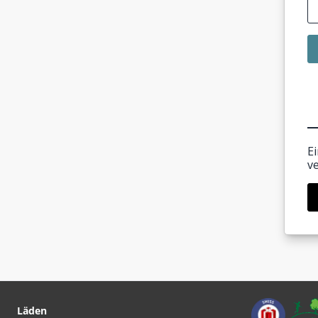
E
v
Läden