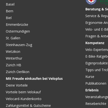
Basel
Beratung & S
Bern
Service & Rep
Biel
Ergonomie-An
Emmenbrücke
Velo- und E-Bi
Ostermundigen
Fragen & Ant
St. Gallen
Kompetenz
Steinhausen-Zug
Velo-Experten
Wetzikon
E-Bike-Ratgeb
Winterthur
Eigenprodukte
Zürich HB
Tipps und Tric
Zürich Oerlikon
Kurse
Mit Freude einkaufen bei Veloplus
Publikationen
Deine Vorteile
Erlebnis
Vorteile beim Velokauf
Veranstaltung
Velocard-Kundenkonto
Reiseberichte
Zahlungsmittel & Gutscheine