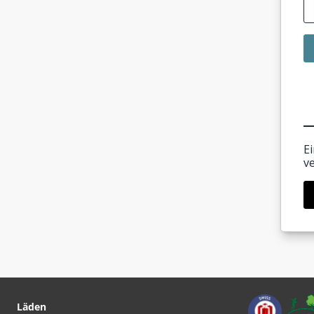
E
v
Läden