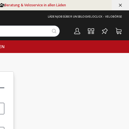
Beratung & Veloservice in allen Läden
LÄDEN
JOBS
ÜBER UNS
BLOG
VELOCLICK - VELOBÖRSE
EN