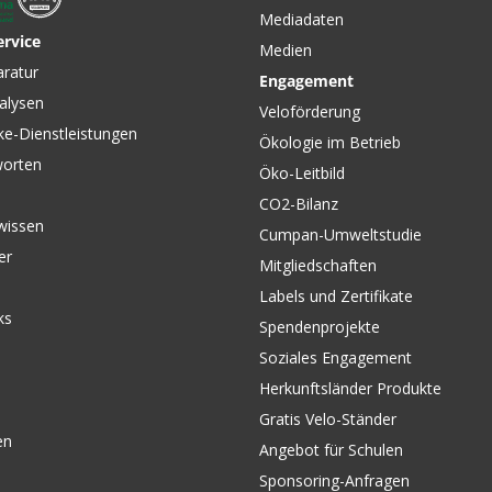
Mediadaten
ervice
Medien
aratur
Engagement
alysen
Veloförderung
ke-Dienstleistungen
Ökologie im Betrieb
worten
Öko-Leitbild
CO2-Bilanz
wissen
Cumpan-Umweltstudie
er
Mitgliedschaften
Labels und Zertifikate
ks
Spendenprojekte
Soziales Engagement
Herkunftsländer Produkte
Gratis Velo-Ständer
en
Angebot für Schulen
Sponsoring-Anfragen