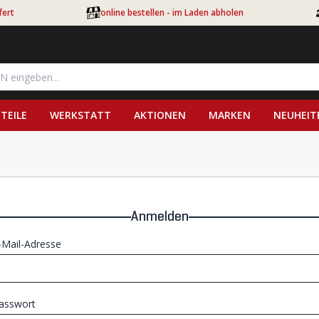
fert
online bestellen - im Laden abholen
TEILE
WERKSTATT
AKTIONEN
MARKEN
NEUHEIT
Anmelden
-Mail-Adresse
asswort