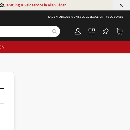
Beratung & Veloservice in allen Läden
LÄDEN
JOBS
ÜBER UNS
BLOG
VELOCLICK - VELOBÖRSE
EN