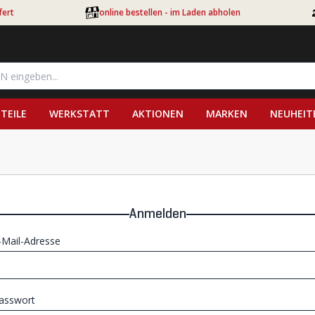
fert
online bestellen - im Laden abholen
TEILE
WERKSTATT
AKTIONEN
MARKEN
NEUHEIT
Anmelden
-Mail-Adresse
asswort