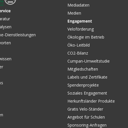
Mediadaten
ervice
Medien
aratur
Engagement
alysen
Veloförderung
ke-Dienstleistungen
Ökologie im Betrieb
worten
Öko-Leitbild
CO2-Bilanz
wissen
Cumpan-Umweltstudie
er
Mitgliedschaften
Labels und Zertifikate
ks
Spendenprojekte
Soziales Engagement
Herkunftsländer Produkte
Gratis Velo-Ständer
en
Angebot für Schulen
Sponsoring-Anfragen