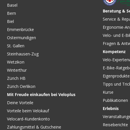
Basel
Beratung & S
Bern
Service & Rep
Biel
Ergonomie-An
Emmenbrücke
Velo- und E-Bi
Ostermundigen
Fragen & Ant
St. Gallen
Kompetenz
Steinhausen-Zug
Velo-Experten
Wetzikon
E-Bike-Ratgeb
Winterthur
Eigenprodukte
Zürich HB
Tipps und Tric
Zürich Oerlikon
Kurse
Mit Freude einkaufen bei Veloplus
Publikationen
Deine Vorteile
Erlebnis
Vorteile beim Velokauf
Veranstaltung
Velocard-Kundenkonto
Reiseberichte
Zahlungsmittel & Gutscheine