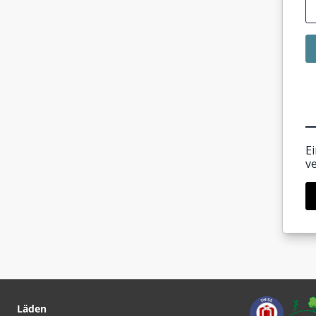
E
v
Läden