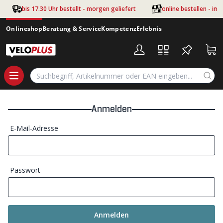
Zum Hauptinhalt springen
bis 17.30 Uhr bestellt - morgen geliefert
online bestellen - im
Onlineshop
Beratung & Service
Kompetenz
Erlebnis
Anmelden
E-Mail-Adresse
Passwort
Anmelden