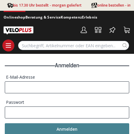
Zum Hauptinhalt springen
bis 17.30 Uhr bestellt - morgen geliefert
online bestellen - im
Onlineshop
Beratung & Service
Kompetenz
Erlebnis
Anmelden
E-Mail-Adresse
Passwort
Anmelden