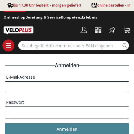
Zum Hauptinhalt springen
bis 17.30 Uhr bestellt - morgen geliefert
online bestellen - im
Onlineshop
Beratung & Service
Kompetenz
Erlebnis
Anmelden
E-Mail-Adresse
Passwort
Anmelden