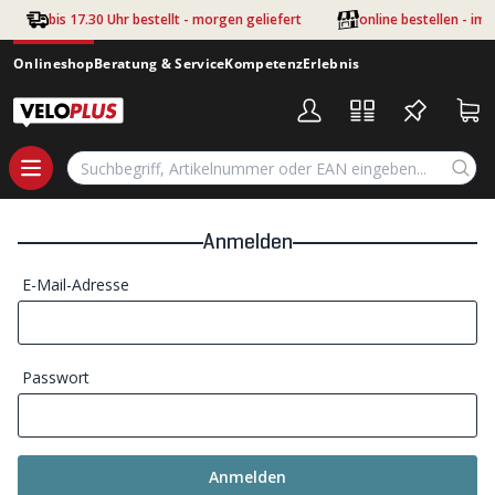
Zum Hauptinhalt springen
bis 17.30 Uhr bestellt - morgen geliefert
online bestellen - im
Onlineshop
Beratung & Service
Kompetenz
Erlebnis
Anmelden
E-Mail-Adresse
Passwort
Anmelden