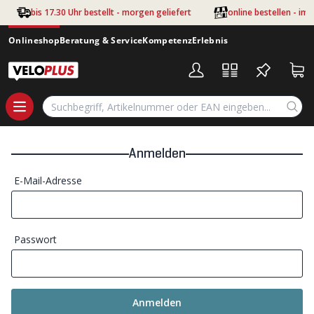
Zum Hauptinhalt springen
bis 17.30 Uhr bestellt - morgen geliefert
online bestellen - im
Onlineshop
Beratung & Service
Kompetenz
Erlebnis
Anmelden
E-Mail-Adresse
Passwort
Anmelden