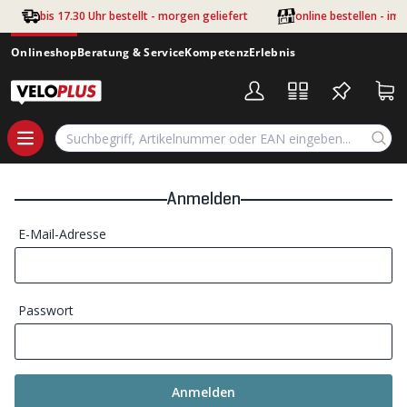
Zum Hauptinhalt springen
bis 17.30 Uhr bestellt - morgen geliefert
online bestellen - im
Onlineshop
Beratung & Service
Kompetenz
Erlebnis
Anmelden
E-Mail-Adresse
Passwort
Anmelden