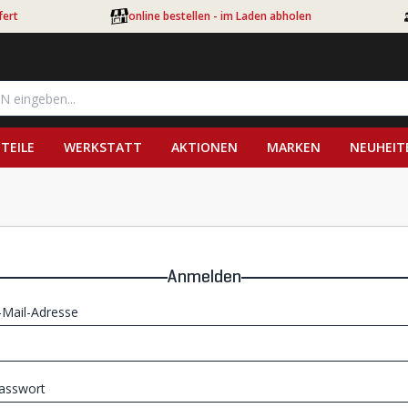
fert
online bestellen - im Laden abholen
TEILE
WERKSTATT
AKTIONEN
MARKEN
NEUHEIT
Anmelden
-Mail-Adresse
asswort