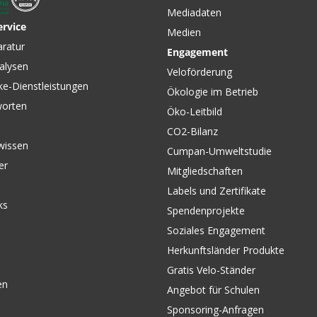
Mediadaten
ervice
Medien
aratur
Engagement
alysen
Veloförderung
ke-Dienstleistungen
Ökologie im Betrieb
worten
Öko-Leitbild
CO2-Bilanz
wissen
Cumpan-Umweltstudie
er
Mitgliedschaften
Labels und Zertifikate
ks
Spendenprojekte
Soziales Engagement
Herkunftsländer Produkte
Gratis Velo-Ständer
en
Angebot für Schulen
Sponsoring-Anfragen