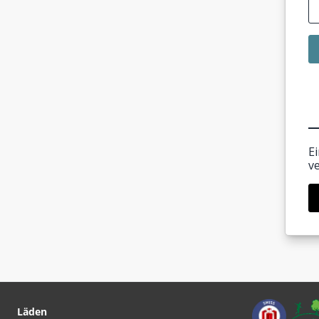
E
v
Läden