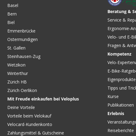
Basel
Beratung & S
Bern
Service & Rep
Biel
Ergonomie-An
Emmenbrücke
Velo- und E-Bi
Ostermundigen
Fragen & Ant
St. Gallen
Kompetenz
Steinhausen-Zug
Velo-Experten
Wetzikon
E-Bike-Ratgeb
Winterthur
Eigenprodukte
Zürich HB
Tipps und Tric
Zürich Oerlikon
Kurse
Mit Freude einkaufen bei Veloplus
Publikationen
Deine Vorteile
Erlebnis
Vorteile beim Velokauf
Veranstaltung
Velocard-Kundenkonto
Reiseberichte
Zahlungsmittel & Gutscheine