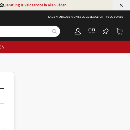
Beratung & Veloservice in allen Läden
LÄDEN
JOBS
ÜBER UNS
BLOG
VELOCLICK - VELOBÖRSE
EN