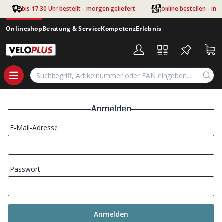
Zum Hauptinhalt springen
bis 17.30 Uhr bestellt - morgen geliefert
online bestellen - im
Onlineshop
Beratung & Service
Kompetenz
Erlebnis
Anmelden
E-Mail-Adresse
Passwort
Anmelden