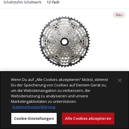
Schaltstufen Schaltwerk:
12-fach
Neu
CHF 139.00
Wenn Du auf „Alle Cookies akzeptieren“ klickst, stimmst
Du der Speicherung von Cookies auf Deinem Gerät zu,
DEORE M7200 Kassette 12fach silber/schwarz von
um die Websitenavigation zu verbessern, die
SHIMANO
Websitenutzung zu analysieren und unsere
Schaltstufen Schaltwerk:
12-fach
Marketingaktivitäten zu unterstützen.
Datenschutzerklärung
Neu
Tipp
Cookie-Einstellungen
Alle Cookies akzeptieren