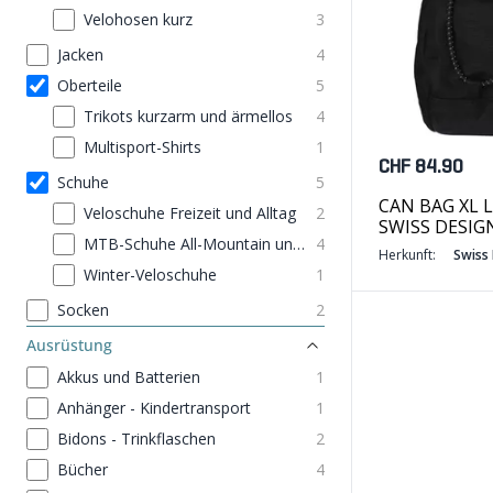
Velohosen kurz
3
Jacken
4
Oberteile
5
Trikots kurzarm und ärmellos
4
Multisport-Shirts
1
CHF 84.90
Schuhe
5
CAN BAG XL L
Veloschuhe Freizeit und Alltag
2
SWISS DESIG
MTB-Schuhe All-Mountain und Touren
4
Herkunft:
Swiss
Winter-Veloschuhe
1
Socken
2
Ausrüstung
Akkus und Batterien
1
Anhänger - Kindertransport
1
Bidons - Trinkflaschen
2
Bücher
4