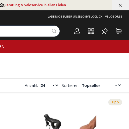
Beratung & Veloservice in allen Läden
LÄDEN
JOBS
ÜBER UNS
BLOG
VELOCLICK - VELOBÖRSE
EN
Anzahl:
Sortieren:
Tipp