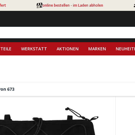
fert
online bestellen - im Laden abholen
TEILE
WERKSTATT
AKTIONEN
MARKEN
NEUHEIT
von 673