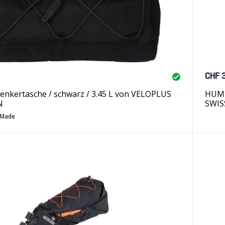
CHF 
enkertasche / schwarz / 3.45 L von VELOPLUS
HUMP
N
SWIS
 Made