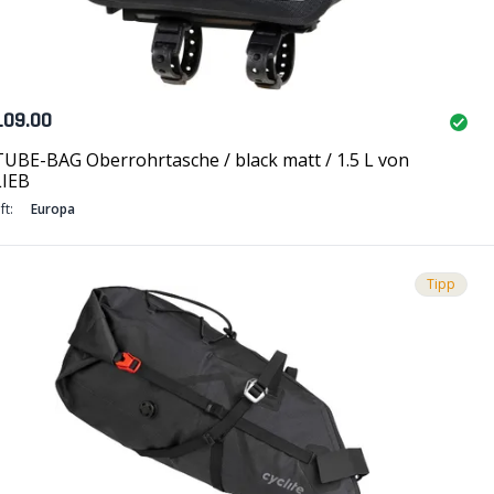
109.00
UBE-BAG Oberrohrtasche / black matt / 1.5 L von
IEB
ft:
Europa
Tipp