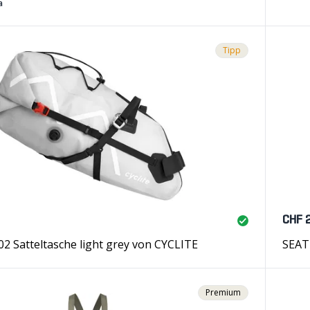
a
Tipp
CHF 
 Satteltasche light grey von CYCLITE
SEAT-
Premium