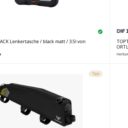
CHF 
K Lenkertasche / black matt / 3.5l von
TOPT
ORTL
a
Herkun
Tipp