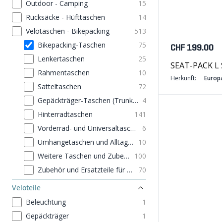
Outdoor - Camping
15
Rucksäcke - Hüfttaschen
14
Velotaschen - Bikepacking
513
Bikepacking-Taschen
75
CHF 199.00
Lenkertaschen
25
SEAT-PACK L 
Rahmentaschen
10
Herkunft:
Europ
Satteltaschen
72
Gepäckträger-Taschen (Trunk Bags)
4
Hinterradtaschen
141
Vorderrad- und Universaltaschen
6
Umhängetaschen und Alltagsrucksäcke
10
Weitere Taschen und Zubehör
100
Zubehör und Ersatzteile für Taschen
70
Veloteile
Beleuchtung
1
Gepäckträger
1