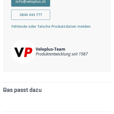
Material: wasserdichtes PS33
info@veloplus.ch
Tasche an nahezu jedem Gepäckträger montieren.
Verschluss: Rolltop mit Verschlusshaken
Montage: QL2.1 Hakensystem
0840 444 777
Typ: Einzeltasche
Ergonomisches Rückentragesystem, Brustgurt
Volumen: 22l
Fehlende oder falsche Produktdaten melden
Veloplus-Team
Produktentwicklung seit 1987
Das passt dazu