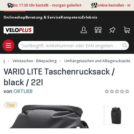
Zum Hauptinhalt springen
bis 17.30 Uhr bestellt - morgen geliefert
online bestellen - im
Onlineshop
Beratung & Service
Kompetenz
Erlebnis
ung
Velotaschen - Bikepacking
Umhängetaschen und Alltagsrucksäcke
VARIO LITE Taschenrucksack /
black / 22l
von
ORTLIEB
Tipp