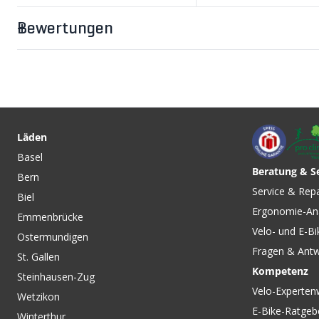
Bewertungen
CHF 29.90
CHF 44.90
BRISI
MAUTBY WARM W
Windgeräuschdämpfer /
ANKLE wasserdicht
Läden
schwarz von VELOPLUS
Black von SEALSKI
Basel
SWISS DESIGN
Beratung & S
Bern
CHF 299.00
CHF 109.00
Service & Rep
Biel
ETHOS MIPS LED SHIELD
ICON MIPS Weiss M
Ergonomie-An
matte black von GIRO
VELOPLUS
Emmenbrücke
Velo- und E-Bi
Ostermundigen
Fragen & Ant
St. Gallen
Kompetenz
Steinhausen-Zug
Velo-Experten
Wetzikon
E-Bike-Ratgeb
Winterthur