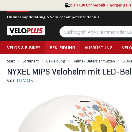
Zum Hauptinhalt springen
bis 17.30 Uhr bestellt - morgen gelie
Onlineshop
Beratung & Service
Kompetenz
Erlebnis
VELOS & E-BIKES
BEKLEIDUNG
AUSRÜSTUNG
VELO
Start
Sortiment
Bekleidung
Helme - Unterziehmützen
E-Bik
NYXEL MIPS Velohelm mit LED-Bel
von
LUMOS