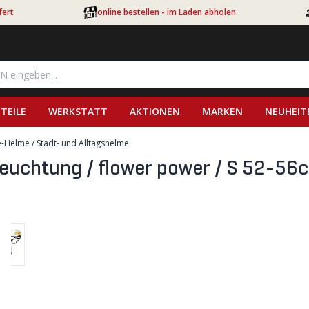
fert
online bestellen - im Laden abholen
TEILE
WERKSTATT
AKTIONEN
MARKEN
NEUHEIT
e-Helme / Stadt- und Alltagshelme
euchtung / flower power / S 52-56