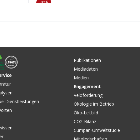
-31%
EATHER
e Socken
Publikationen
NZ
Mediadaten
ervice
Medien
CHF 99.90
CHF 145
CHF 145.00
aratur
Engagement
att von
PERSIST MIPS Velohelm
PERSIST
alysen
Matte Midnight Navy von
matte ce
Veloförderung
SMITH
ke-Dienstleistungen
Ökologie im Betrieb
worten
Öko-Leitbild
CO2-Bilanz
wissen
Cumpan-Umweltstudie
er
Mitgliedschaften