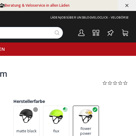
Beratung & Veloservice in allen Läden
LÄDEN
JOBS
ÜBER UNS
BLOG
VELOCLICK - VELOBÖRSE
EN
cm
Herstellerfarbe
flower
matte black
flux
power