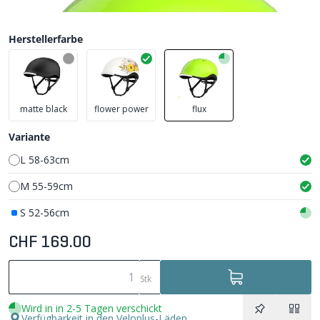
Herstellerfarbe
matte black
flower power
flux
Variante
L 58-63cm
M 55-59cm
S 52-56cm
CHF 169.00
Stk
Wird in in 2-5 Tagen verschickt
Verfügbarkeit in den Veloplus-Läden