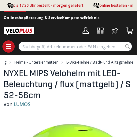
Zum Hauptinhalt springen
bis 17.30 Uhr bestellt - morgen geliefert
online bestellen - im
Onlineshop
Beratung & Service
Kompetenz
Erlebnis
dung
Helme - Unterziehmützen
E-Bike-Helme / Stadt- und Alltagshelme
NYXEL MIPS Velohelm mit LED-
Beleuchtung / flux (mattgelb) / S
52-56cm
von
LUMOS