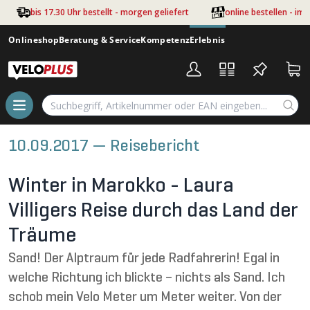
Zum Hauptinhalt springen
bis 17.30 Uhr bestellt - morgen geliefert
online bestellen - im
Onlineshop
Beratung & Service
Kompetenz
Erlebnis
10.09.2017 — Reisebericht
Winter in Marokko - Laura
Villigers Reise durch das Land der
Träume
Sand! Der Alptraum für jede Radfahrerin! Egal in
welche Richtung ich blickte – nichts als Sand. Ich
schob mein Velo Meter um Meter weiter. Von der