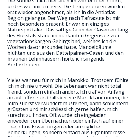
Die Sonne schien hier auch im Winter unerbittlich,
und es war mir zu heiss. Die Temperaturen wurden
erst wieder angenehmer, als ich in die Antiatlas-
Region gelangte. Der Weg nach Tafraoute ist mir
noch besonders präsent. Er war ein einziges
Naturspektakel. Das saftige Grün der Oasen entlang
des Flusstals stand im markanten Gegensatz zum
vegetationskargen Gebirgsland, welches ich die
Wochen davor erkundet hatte. Mandelbäume
blühten und aus den Dattelpalmen-Oasen und den
braunen Lehmhäusern hörte ich singende
Berberfrauen.
Vieles war neu für mich in Marokko. Trotzdem fühlte
ich mich nie unwohl. Die Lebensart war nicht total
fremd, sondern einfach anders. Ich traf von Anfang
an auf offene und hilfsbereite Marokkanerinnen, die
mich zuerst verwundert musterten, dann schüchtern
grüssten und mir schliesslich gerne halfen, mich
zurecht zu finden. Oft wurde ich eingeladen,
entweder zum Übernachten oder einfach auf einen
Tee, ohne Erwartungen oder anzügliche
Bemerkungen, sondern einfach aus Eigeninteresse.