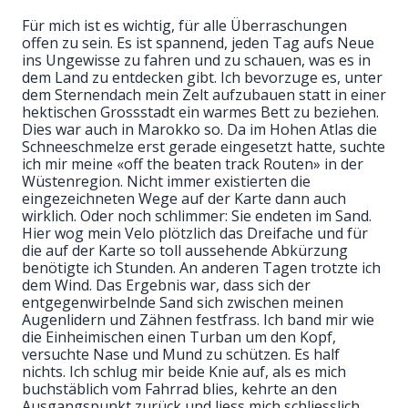
Für mich ist es wichtig, für alle Überraschungen
offen zu sein. Es ist spannend, jeden Tag aufs Neue
ins Ungewisse zu fahren und zu schauen, was es in
dem Land zu entdecken gibt. Ich bevorzuge es, unter
dem Sternendach mein Zelt aufzubauen statt in einer
hektischen Grossstadt ein warmes Bett zu beziehen.
Dies war auch in Marokko so. Da im Hohen Atlas die
Schneeschmelze erst gerade eingesetzt hatte, suchte
ich mir meine «off the beaten track Routen» in der
Wüstenregion. Nicht immer existierten die
eingezeichneten Wege auf der Karte dann auch
wirklich. Oder noch schlimmer: Sie endeten im Sand.
Hier wog mein Velo plötzlich das Dreifache und für
die auf der Karte so toll aussehende Abkürzung
benötigte ich Stunden. An anderen Tagen trotzte ich
dem Wind. Das Ergebnis war, dass sich der
entgegenwirbelnde Sand sich zwischen meinen
Augenlidern und Zähnen festfrass. Ich band mir wie
die Einheimischen einen Turban um den Kopf,
versuchte Nase und Mund zu schützen. Es half
nichts. Ich schlug mir beide Knie auf, als es mich
buchstäblich vom Fahrrad blies, kehrte an den
Ausgangspunkt zurück und liess mich schliesslich