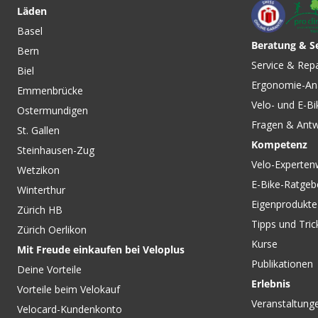
Läden
Basel
Beratung & S
Bern
Service & Rep
Biel
Ergonomie-An
Emmenbrücke
Velo- und E-Bi
Ostermundigen
Fragen & Ant
St. Gallen
Kompetenz
Steinhausen-Zug
Velo-Experten
Wetzikon
E-Bike-Ratgeb
Winterthur
Eigenprodukte
Zürich HB
Tipps und Tric
Zürich Oerlikon
Kurse
Mit Freude einkaufen bei Veloplus
Publikationen
Deine Vorteile
Erlebnis
Vorteile beim Velokauf
Veranstaltung
Velocard-Kundenkonto