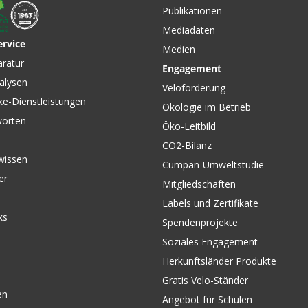
Publikationen
Mediadaten
ervice
Medien
aratur
Engagement
alysen
Veloförderung
ke-Dienstleistungen
Ökologie im Betrieb
worten
Öko-Leitbild
CO2-Bilanz
wissen
Cumpan-Umweltstudie
er
Mitgliedschaften
Labels und Zertifikate
ks
Spendenprojekte
Soziales Engagement
Herkunftsländer Produkte
Gratis Velo-Ständer
en
Angebot für Schulen