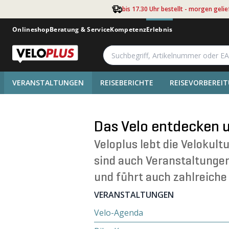
Zum Hauptinhalt springen
bis 17.30 Uhr bestellt - morgen gelie
Onlineshop
Beratung & Service
Kompetenz
Erlebnis
VERANSTALTUNGEN
REISEBERICHTE
REISEVORBEREI
Das Velo entdecken 
Veloplus lebt die Velokult
sind auch Veranstaltungen
und führt auch zahlreiche
VERANSTALTUNGEN
Velo-Agenda