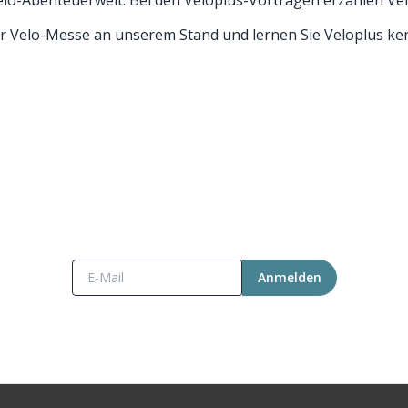
r Velo-Messe an unserem Stand und lernen Sie Veloplus ke
LONEWS - damit du auf dem Laufenden blei
erhalte monatlich spannende Velo-Geschichten, Exklusive 
entin profitierst du von regelmässigen Gutscheinaktione
Anmelden