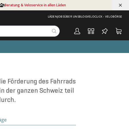
Beratung & Veloservice in allen Läden
LÄDEN
JOBS
ÜBER UNS
BLOG
VELOCLICK - VELOBÖRSE
 die Förderung des Fahrrads
n der ganzen Schweiz teil
durch.
äge