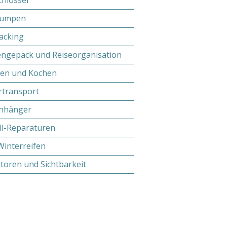
chlösser
pumpen
acking
ngepäck und Reiseorganisation
fen und Kochen
rtransport
nhänger
ll-Reparaturen
Winterreifen
ktoren und Sichtbarkeit