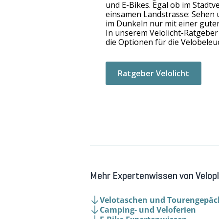
en ist beinahe
en passenden
tige Helmgrösse?
welche Gesetze
 alles, was du
treffen.
Expertenwissen Sichtbark
Mehr Expertenwissen von Velop
Velotaschen und Tourengepäc
Camping- und Veloferien