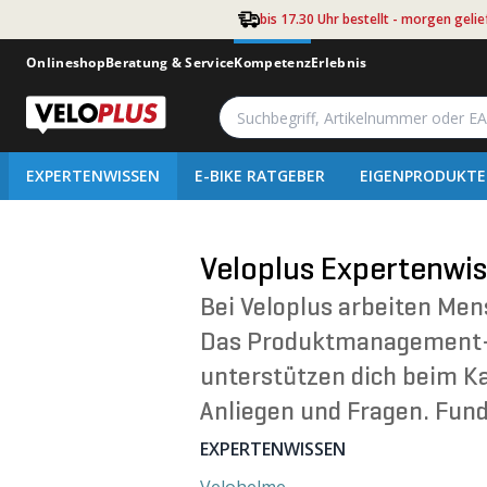
Zum Hauptinhalt springen
bis 17.30 Uhr bestellt - morgen gelie
Onlineshop
Beratung & Service
Kompetenz
Erlebnis
EXPERTENWISSEN
E-BIKE RATGEBER
EIGENPRODUKTE
Veloplus Expertenwis
Bei Veloplus arbeiten Men
Das Produktmanagement-Te
unterstützen dich beim K
Anliegen und Fragen. Fund
EXPERTENWISSEN