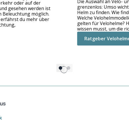
eit
Ratgeber Regenbek
lus
k