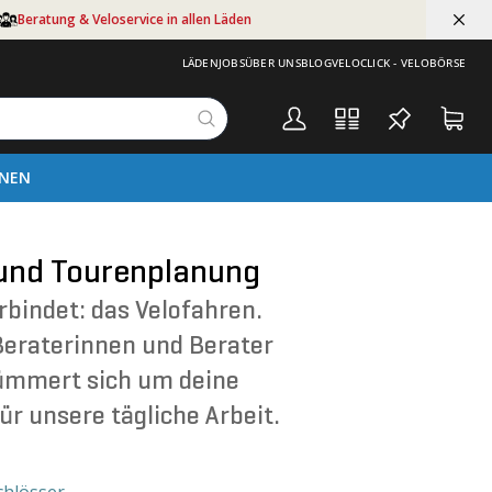
Beratung & Veloservice in allen Läden
LÄDEN
JOBS
ÜBER UNS
BLOG
VELOCLICK - VELOBÖRSE
ONEN
 und Tourenplanung
bindet: das Velofahren.
Beraterinnen und Berater
kümmert sich um deine
ür unsere tägliche Arbeit.