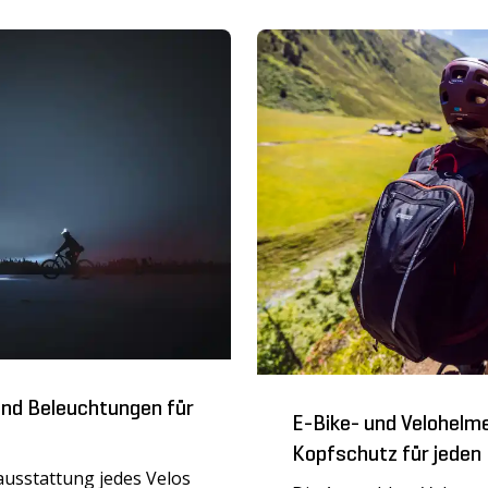
 dank reflektierender
Bereit für den Herbs
Zubehör für das Velo
elo oder E-Bike
Velofahren im Herbst ma
h gut sichtbar machen.
Jahreszeiten mit dem Fa
eleuchtung empfehlen
Dunkelheit und Regen g
 die Verwendung von
dir, wie du dem Wetter
mit Signalfarben.
standhältst. Mit der ri
passender Ausrüstung k
nichts anhaben.