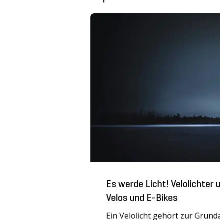
Sichtbar im Strassenverkehr
Ausrüstung
Wenn du im Dunkeln mit dem V
unterwegs bist, solltest du dic
Neben einer passenden Velob
wir daher für die Sichtbarkeit
Reflektoren sowie Bekleidung 
ende
ch