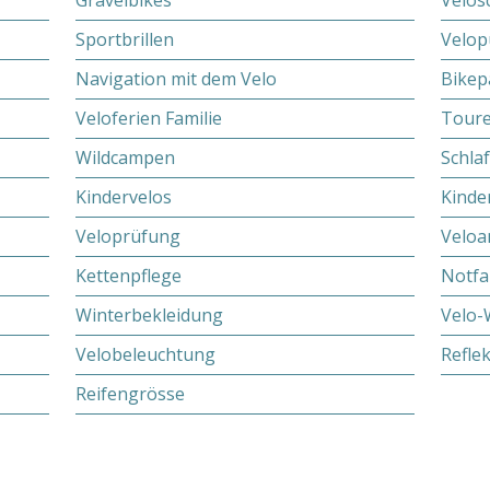
Gravelbikes
Velos
Sportbrillen
Velo
Navigation mit dem Velo
Bikep
Veloferien Familie
Toure
Wildcampen
Schla
Kindervelos
Kinde
Veloprüfung
Veloa
Kettenpflege
Notfa
Winterbekleidung
Velo-
Velobeleuchtung
Refle
Reifengrösse