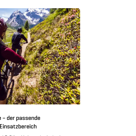
t? Regenbekleidung und
cht Spass. Doch wer in dieser
hrrad pendelt, weiss:
ehören meist dazu. Wir zeigen
 problemlos und mit Vergnügen
chtigen Velobekleidung und
ann dir Regen und Kälte